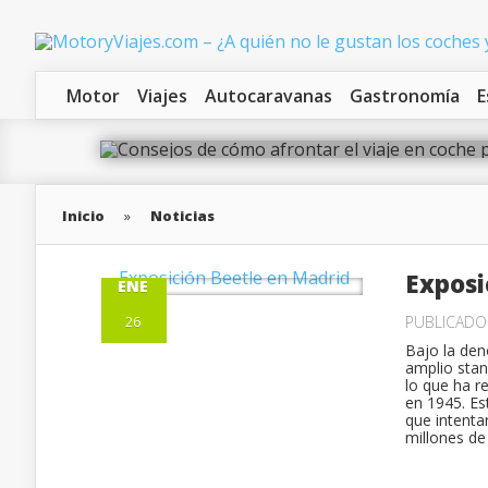
Consejos de cómo afrontar el
Motor
Viajes
Autocaravanas
Gastronomía
E
las vacaciones
Inicio
»
Noticias
Exposi
ENE
26
PUBLICAD
Bajo la den
amplio stan
lo que ha r
en 1945. Es
que intenta
millones de