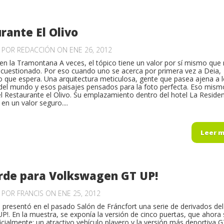
rante El Olivo
O POR
REDACCIÓN
ON ENE 26, 2012
en la Tramontana A veces, el tópico tiene un valor por sí mismo que
cuestionado. Por eso cuando uno se acerca por primera vez a Deia,
o que espera. Una arquitectura meticulosa, gente que pasea ajena a 
el mundo y esos paisajes pensados para la foto perfecta. Eso mism
l Restaurante el Olivo. Su emplazamiento dentro del hotel La Residen
 en un valor seguro....
Leer 
rde para Volkswagen GT UP!
O POR
FRANCIS
ON ENE 25, 2012
presentó en el pasado Salón de Fráncfort una serie de derivados del
P!. En la muestra, se exponía la versión de cinco puertas, que ahora 
icialmente; un atractivo vehículo playero y la versión más deportiva G