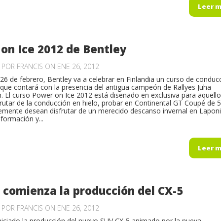
Leer 
on Ice 2012 de Bentley
O POR
FRANCIS
ON ENE 26, 2012
l 26 de febrero, Bentley va a celebrar en Finlandia un curso de conduc
 que contará con la presencia del antigua campeón de Rallyes Juha
 El curso Power on Ice 2012 está diseñado en exclusiva para aquell
frutar de la conducción en hielo, probar en Continental GT Coupé de 
emente desean disfrutar de un merecido descanso invernal en Laponi
formación y...
Leer 
comienza la producción del CX-5
O POR
FRANCIS
ON ENE 26, 2012
iciado la producción del nuevo SUV CX-5 animado por la nueva