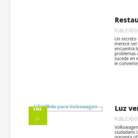
Restau
PUBLICAD
Un secreto 
merece ser 
encuentra l
problemas d
sucede en e
le convierte
Luz ve
ENE
25
PUBLICAD
Volkswagen 
ciudadano U
presenta of