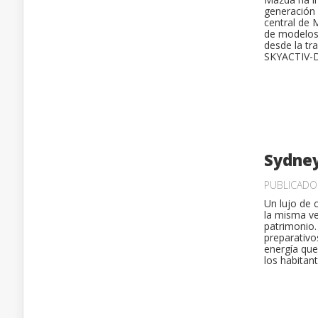
generación 
central de 
de modelos 
desde la tr
SKYACTIV-D 
Sydne
PUBLICAD
Un lujo de 
la misma ve
patrimonio.
preparativo
energía que
los habitant