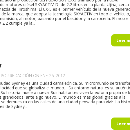
de motores diésel SKYACTIV-D de 2,2 litros en la planta Ujina, cerca 
Mazda de Hiroshima. El CX-5 es el primer vehículo de la nueva genera
de la marca, que adopta la tecnología SKYACTIV en todo el vehículo
ansmisión, al motor, pasando por el bastidor y la carrocería. El motor
2.2 cumple ya la...
Leer 
y
O POR
REDACCIÓN
ON ENE 26, 2012
ciudad Sydney es una ciudad camaleónica. Su micromundo se transf
locidad que se globaliza el mundo… Su entorno natural es su auténti
 Su historia huele a nueva. Sus habitantes viven la euforia propia de l
s grandiosos ante algo nuevo. El mundo es más global gracias a la
 se demuestra en las calles de una ciudad pensada para vivir. La histo
es de Sydney...
Leer 