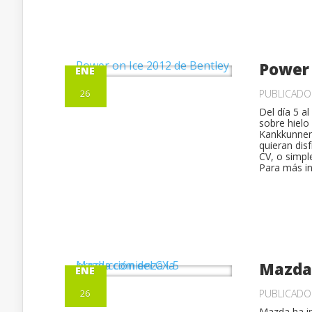
Power 
ENE
26
PUBLICAD
Del día 5 a
sobre hielo
Kankkunnen.
quieran dis
CV, o simpl
Para más in
Mazda 
ENE
26
PUBLICAD
Mazda ha in