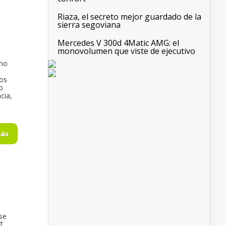
Riaza, el secreto mejor guardado de la
sierra segoviana
Mercedes V 300d 4Matic AMG: el
monovolumen que viste de ejecutivo
 no
los
o
cia,
más
se
T.