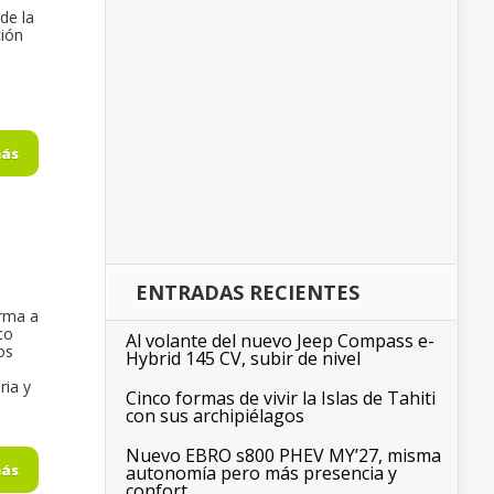
de la
ción
,
más
ENTRADAS RECIENTES
orma a
co
Al volante del nuevo Jeep Compass e-
os
Hybrid 145 CV, subir de nivel
ria y
Cinco formas de vivir la Islas de Tahiti
con sus archipiélagos
Nuevo EBRO s800 PHEV MY’27, misma
más
autonomía pero más presencia y
confort