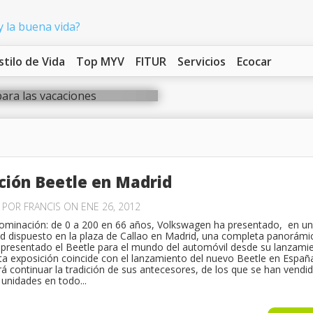
 viaje en coche para
stilo de Vida
Top MYV
FITUR
Servicios
Ecocar
ción Beetle en Madrid
O POR
FRANCIS
ON ENE 26, 2012
ominación: de 0 a 200 en 66 años, Volkswagen ha presentado, en un
d dispuesto en la plaza de Callao en Madrid, una completa panorámi
epresentado el Beetle para el mundo del automóvil desde su lanzami
ta exposición coincide con el lanzamiento del nuevo Beetle en Españ
rá continuar la tradición de sus antecesores, de los que se han vendi
 unidades en todo...