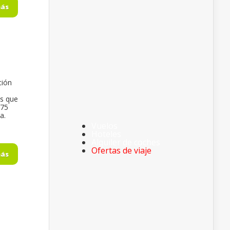
más
ción
os que
575
a.
Vuelos
Hoteles
Alquiler de coches
Ofertas de viaje
más