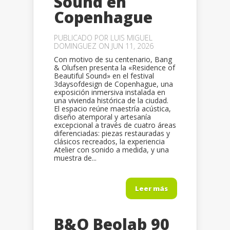
Sound en
Copenhague
PUBLICADO POR
LUIS MIGUEL
DOMINGUEZ
ON JUN 11, 2026
Con motivo de su centenario, Bang
& Olufsen presenta la «Residence of
Beautiful Sound» en el festival
3daysofdesign de Copenhague, una
exposición inmersiva instalada en
una vivienda histórica de la ciudad.
El espacio reúne maestría acústica,
diseño atemporal y artesanía
excepcional a través de cuatro áreas
diferenciadas: piezas restauradas y
clásicos recreados, la experiencia
Atelier con sonido a medida, y una
muestra de...
Leer más
B&O Beolab 90