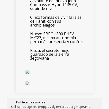
Al volante del nuevo Jeep
Compass e-Hybrid 145 CV,
subir de nivel
Cinco formas de vivir la Islas
de Tahiti con sus
archipiélagos
Nuevo EBRO s800 PHEV
MY’27, misma autonomía
pero más presencia y confort
Riaza, el secreto mejor
guardado de la sierra
segoviana
Política de cookies
Edita: Paso a Paso consultores, S.L.
Utilizamos cookies propias y de terceros para mejorar la
Copyright ©2019 Motor y Viajes All Rights