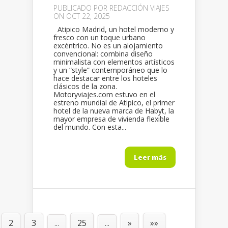
PUBLICADO POR
REDACCIÓN VIAJES
ON OCT 22, 2025
Atipico Madrid, un hotel moderno y
fresco con un toque urbano
excéntrico. No es un alojamiento
convencional: combina diseño
minimalista con elementos artísticos
y un “style” contemporáneo que lo
hace destacar entre los hoteles
clásicos de la zona.
Motoryviajes.com estuvo en el
estreno mundial de Atipico, el primer
hotel de la nueva marca de Habyt, la
mayor empresa de vivienda flexible
del mundo. Con esta...
Leer más
2
3
25
»
»»
...
...