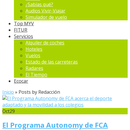
¿Sabías qué?
Audios Vivir-Viajar
Simulador de vuelo
Top MYV
FITUR
Servicios
Alquiler de coches
Hoteles
Vuelos
Estado de las carreteras
Radares
El Tiempo
Ecocar
Inicio
»
Posts by Redacción
Oct
29
El Programa Autonomy de FCA