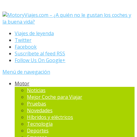
Viajes de leyenda
Twitter
Facebook
Suscríbete al feed RSS
Follow Us On Google+
Menú de navegación
Motor
Noticias
Mejor Coche para Viajar
Pruebas
Novedades
Hí­bridos y eléctricos
Tecnología
Deportes