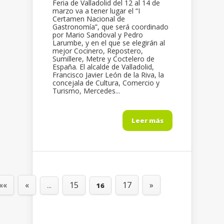
Feria de Valladolid del 12 al 14 de
marzo va a tener lugar el “I
Certamen Nacional de
Gastronomía”, que será coordinado
por Mario Sandoval y Pedro
Larumbe, y en el que se elegirán al
mejor Cocinero, Repostero,
Sumillere, Metre y Coctelero de
España. El alcalde de Valladolid,
Francisco Javier León de la Riva, la
concejala de Cultura, Comercio y
Turismo, Mercedes...
Leer más
««
«
15
17
»
...
16