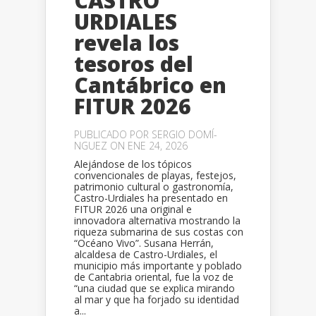
CASTRO
URDIALES
revela los
tesoros del
Cantábrico en
FITUR 2026
PUBLICADO POR
SERGIO DOMÍ­
NGUEZ
ON ENE 24, 2026
Alejándose de los tópicos
convencionales de playas, festejos,
patrimonio cultural o gastronomía,
Castro-Urdiales ha presentado en
FITUR 2026 una original e
innovadora alternativa mostrando la
riqueza submarina de sus costas con
“Océano Vivo”. Susana Herrán,
alcaldesa de Castro-Urdiales, el
municipio más importante y poblado
de Cantabria oriental, fue la voz de
“una ciudad que se explica mirando
al mar y que ha forjado su identidad
a...