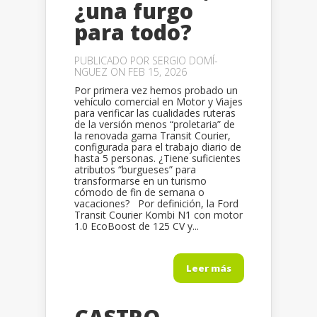
¿una furgo
para todo?
PUBLICADO POR
SERGIO DOMÍ­
NGUEZ
ON FEB 15, 2026
Por primera vez hemos probado un
vehículo comercial en Motor y Viajes
para verificar las cualidades ruteras
de la versión menos “proletaria” de
la renovada gama Transit Courier,
configurada para el trabajo diario de
hasta 5 personas. ¿Tiene suficientes
atributos “burgueses” para
transformarse en un turismo
cómodo de fin de semana o
vacaciones? Por definición, la Ford
Transit Courier Kombi N1 con motor
1.0 EcoBoost de 125 CV y...
Leer más