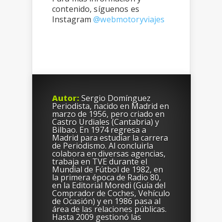
contenido, síguenos es
Instagram
@webmotoryviajes
Autor:
Sergio Domí­nguez
Periodista, nacido en Madrid en
marzo de 1956, pero criado en
Castro Urdiales (Cantabria) y
Bilbao. En 1974 regresa a
Madrid para estudiar la carrera
de Periodismo. Al concluirla
colabora en diversas agencias,
trabaja en TVE durante el
Mundial de Fútbol de 1982, en
la primera época de Radio 80,
en la Editorial Moredi (Guía del
Comprador de Coches, Vehículo
de Ocasión) y en 1986 pasa al
área de las relaciones públicas.
Hasta 2009 gestionó las