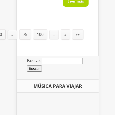
Leer más
0
75
100
»
»»
...
...
Buscar:
MÚSICA PARA VIAJAR