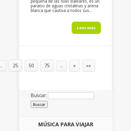
pequeña de las Islas Baleares, es un
paraíso de aguas cristalinas y arena
blanca que cautiva a todos sus...
Leer más
25
50
75
»
»»
...
...
Buscar:
MÚSICA PARA VIAJAR