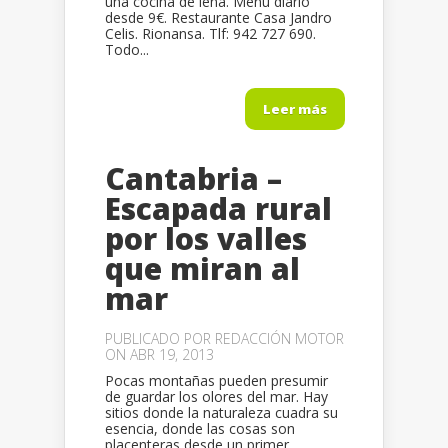
una cocina de leña. Menú diario
desde 9€. Restaurante Casa Jandro
Celis. Rionansa. Tlf: 942 727 690.
Todo...
Leer más
Cantabria –
Escapada rural
por los valles
que miran al
mar
PUBLICADO POR
REDACCIÓN MOTOR
ON ABR 19, 2013
Pocas montañas pueden presumir
de guardar los olores del mar. Hay
sitios donde la naturaleza cuadra su
esencia, donde las cosas son
placenteras desde un primer