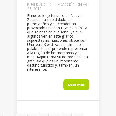
PUBLICADO POR
REDACCIÓN
ON ABR
25, 2013
El nuevo logo turístico en Nueva
Zelanda ha sido tildado de
pornográfico y su creador ha
provocado una controversia pública
que se basa en el diseño, ya que
algunos ven en este gráfico
supuestas insinuaciones obscenas.
Una letra K estilizada encima de la
palabra ‘Kapiti’ pretende representar
a la región de las montañas y el
mar. Kapiti toma su nombre de una
gran isla que es un importante
destino turístico y, también, un
interesante...
Leer más