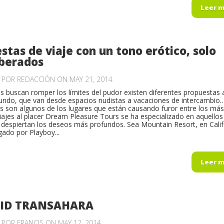
Leer 
stas de viaje con un tono erótico, solo
iberados
O POR
REDACCIÓN
ON MAY 21, 2014
s buscan romper los límites del pudor existen diferentes propuestas 
undo, que van desde espacios nudistas a vacaciones de intercambio
as son algunos de los lugares que están causando furor entre los más
Viajes al placer Dream Pleasure Tours se ha especializado en aquellos
 despiertan los deseos más profundos. Sea Mountain Resort, en Calif
gado por Playboy...
Leer 
AID TRANSAHARA
O POR
FRANCIS
ON MAY 12, 2014