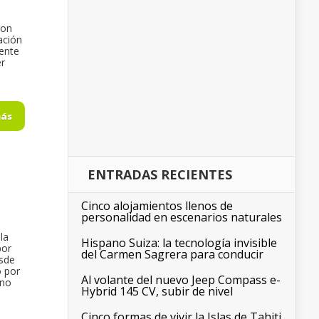
con
ación
mente
er
más
ENTRADAS RECIENTES
Cinco alojamientos llenos de
personalidad en escenarios naturales
la
Hispano Suiza: la tecnología invisible
por
del Carmen Sagrera para conducir
esde
o por
Al volante del nuevo Jeep Compass e-
 no
Hybrid 145 CV, subir de nivel
Cinco formas de vivir la Islas de Tahiti