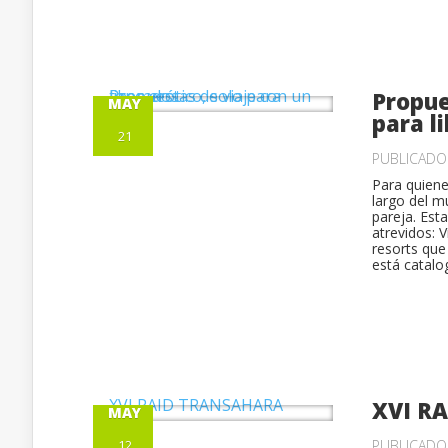
Propue
MAY
para l
21
PUBLICAD
Para quiene
largo del m
pareja. Est
atrevidos: 
resorts que
está catalo
XVI R
MAY
12
PUBLICAD