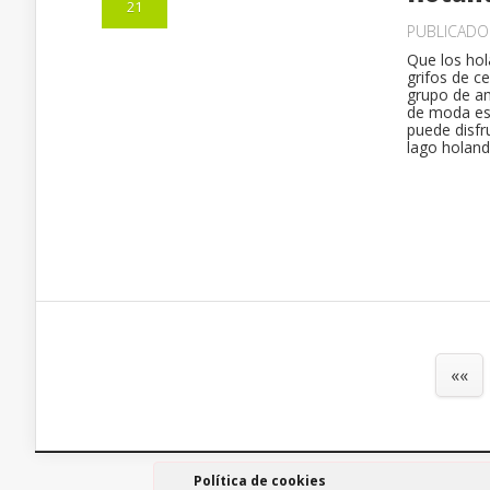
21
PUBLICAD
Que los hol
grifos de c
grupo de am
de moda es 
puede disfr
lago holand
««
Política de cookies