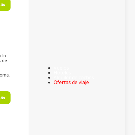
más
a lo
… de
Vuelos
Hoteles
orna,
Alquiler de coches
Ofertas de viaje
más