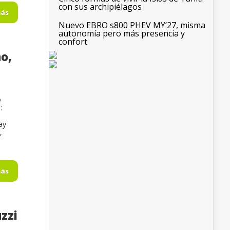
con sus archipiélagos
más
Nuevo EBRO s800 PHEV MY’27, misma
autonomía pero más presencia y
confort
no,
o
:
ay
,
más
zzi