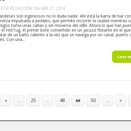
O POR
REDACCIÓN
ON ABR 21, 2014
andeses son ingeniosos no lo duda nadie. Ahí está la barra de bar co
erveza impulsada a pedales, que permite recorrer la ciudad mientras 
igos toma unas cañas y sin moverse del sillín. Ahora lo que han pue
el HotTug, el primer bote convertido en un jacuzzi flotante en el que
utar de un baño caliente a la vez que se navega por un canal, puerto 
és. Con una...
Leer 
«
25
48
50
»
...
...
49
...