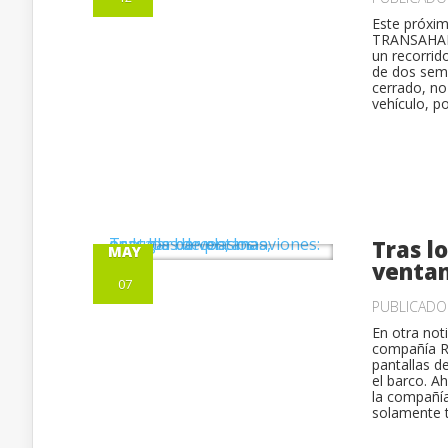
Este próxim
TRANSAHARA,
un recorrid
de dos sema
cerrado, no
vehículo, po
Tras l
MAY
ventan
07
PUBLICAD
En otra not
compañía Ro
pantallas d
el barco. A
la compañía
solamente t