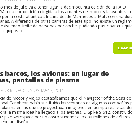
o mes de julio va a tener lugar la decimoquinta edición de la RAID
 una competición dirigida a los amantes del motor y la aventura, 
o por la costa atlántica africana desde Marruecos a Malí, con una dur
nas. A diferencia de otras carreras de este tipo, no existe un regla
 existiendo límite de personas por coche, pudiendo participar cualqui
r equipos o...
Leer 
os barcos, los aviones: en lugar de
as, pantallas de plasma
O POR
REDACCIÓN
ON MAY 7, 2014
icia de Motor y Viajes destacábamos que el Navigator of the Seas de 
yal Caribbean había sustituido las ventanas de algunos compañías 
e plasma en las que se proyectaban imágenes en tiempo real vitas d
hora la misma idea ha llegado a los aviones. El Spike S-512, construid
 Spike Aerospace por un costo superior a los 80 millones de dólares
iene un diseño...