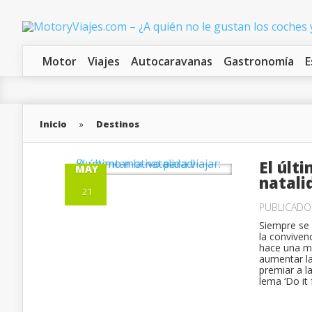
Motor
Viajes
Autocaravanas
Gastronomía
E
Inicio
»
Destinos
El últ
MAY
natali
21
PUBLICAD
Siempre se 
la conviven
hace una ma
aumentar la
premiar a l
lema ‘Do it 