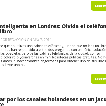
Leer 
inteligente en Londres: Olvida el teléfo
libro
O POR
REDACCIÓN
ON MAY 7, 2014
e que no utilizas una cabina telefónica? ¿Cuándo que no lees un libr
Londres han respondido a estos dos preguntas con una única solución
las obsoletas pero bellas cabinas telefónicas de la ciudad, con su
co color rojo yconvertirlas en mini bibliotecas públicas gratuitas. No h
us datos, ni hacer trámites engorrosos para obtener uno de sus libros
as llevar uno a...
Leer 
r por los canales holandeses en un jacu
te