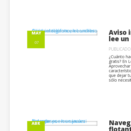
Aviso 
MAY
lee un 
07
PUBLICAD
¿Cuánto hac
gratis? En 
Aprovechar 
característi
que dejar t
sólo necesit
Navega
ABR
flotan