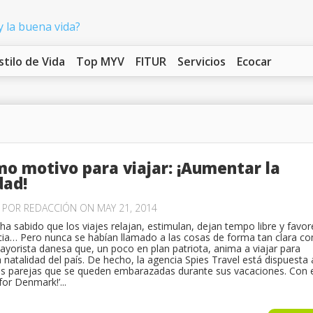
stilo de Vida
Top MYV
FITUR
Servicios
Ecocar
imo motivo para viajar: ¡Aumentar la
dad!
O POR
REDACCIÓN
ON MAY 21, 2014
ha sabido que los viajes relajan, estimulan, dejan tempo libre y favo
cia… Pero nunca se habían llamado a las cosas de forma tan clara c
yorista danesa que, un poco en plan patriota, anima a viajar para
 natalidad del país. De hecho, la agencia Spies Travel está dispuesta 
as parejas que se queden embarazadas durante sus vacaciones. Con 
for Denmark!’...