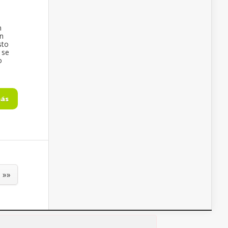
n
un
sto
 se
o
más
»»