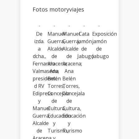
Fotos motoryviajes
De
Manuel
Manuel
Cata
Exposición
izda.
Guerra,
Guerra,
jamón
jamón
a
Alcalde
Alcalde
de
de
dcha.,
de
de
Jabugo
Jabugo
Fernando
Aracena;
Aracena;
Valmaseda,
Ana
Ana
presidente
Belén
Belén
d RV
Torres,
Torres,
Edipress
Concejala
Concejala
y
de
de
Manuel
Cultura,
Cultura,
Guerra,
Educación
Educación
Alcalde
y
y
de
Turismo,
Turismo
Aracena
y