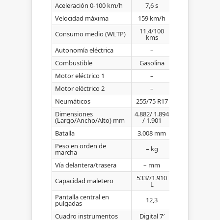
Aceleración 0-100 km/h
7,6 s
Velocidad máxima
159 km/h
11,4/100
Consumo medio (WLTP)
kms
Autonomía eléctrica
–
Combustible
Gasolina
Motor eléctrico 1
–
Motor eléctrico 2
–
Neumáticos
255/75 R17
Dimensiones
4.882/ 1.894
(Largo/Ancho/Alto) mm
/ 1.901
Batalla
3.008 mm
Peso en orden de
– kg
marcha
Vía delantera/trasera
– mm
533//1.910
Capacidad maletero
L
Pantalla central en
12,3
pulgadas
Cuadro instrumentos
Digital 7′