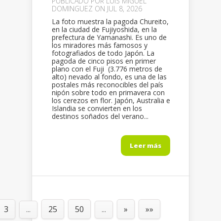
PUBLICADO POR
LUIS MIGUEL
DOMINGUEZ
ON JUL 8, 2026
La foto muestra la pagoda Chureito,
en la ciudad de Fujiyoshida, en la
prefectura de Yamanashi. Es uno de
los miradores más famosos y
fotografiados de todo Japón. La
pagoda de cinco pisos en primer
plano con el Fuji (3.776 metros de
alto) nevado al fondo, es una de las
postales más reconocibles del país
nipón sobre todo en primavera con
los cerezos en flor. Japón, Australia e
Islandia se convierten en los
destinos soñados del verano...
Leer más
3
25
50
»
»»
...
...