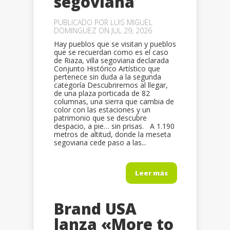
segoviana
PUBLICADO POR
LUIS MIGUEL
DOMINGUEZ
ON JUL 29, 2026
Hay pueblos que se visitan y pueblos
que se recuerdan como es el caso
de Riaza, villa segoviana declarada
Conjunto Histórico Artístico que
pertenece sin duda a la segunda
categoría Descubriremos al llegar,
de una plaza porticada de 82
columnas, una sierra que cambia de
color con las estaciones y un
patrimonio que se descubre
despacio, a pie… sin prisas. A 1.190
metros de altitud, donde la meseta
segoviana cede paso a las...
Leer más
Brand USA
lanza «More to