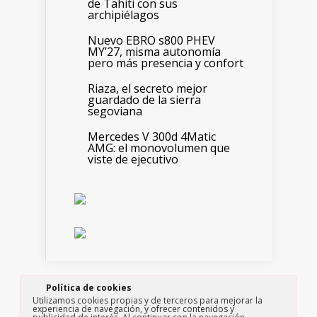
de Tahiti con sus
archipiélagos
Nuevo EBRO s800 PHEV
MY’27, misma autonomía
pero más presencia y confort
Riaza, el secreto mejor
guardado de la sierra
segoviana
Mercedes V 300d 4Matic
AMG: el monovolumen que
viste de ejecutivo
Política de cookies
Edita: Paso a Paso consultores, S.L.
Utilizamos cookies propias y de terceros para mejorar la
Copyright ©2019 Motor y Viajes All Rights
experiencia de navegación, y ofrecer contenidos y