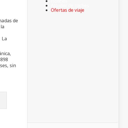
Hoteles
Alquiler de coches
Ofertas de viaje
chadas de
 la
. La
ánica,
1898
ses, sin