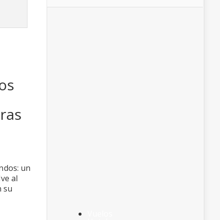
a
dos
oras
undos: un
ve al
n su
Vuelos