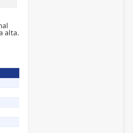
nal
 alta.