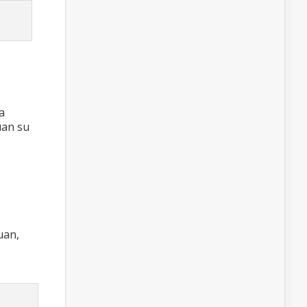
a
uan su
uan,