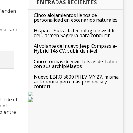
ENTRADAS RECIENTES
efienden
Cinco alojamientos llenos de
personalidad en escenarios naturales
n al son
Hispano Suiza: la tecnología invisible
del Carmen Sagrera para conducir
Al volante del nuevo Jeep Compass e-
Hybrid 145 CV, subir de nivel
Cinco formas de vivir la Islas de Tahiti
con sus archipiélagos
Nuevo EBRO s800 PHEV MY’27, misma
autonomía pero más presencia y
confort
donde el
 el
co entre