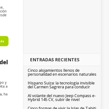
se,
ción
esde
más
ENTRADAS RECIENTES
del
Cinco alojamientos llenos de
personalidad en escenarios naturales
mpo y
Hispano Suiza: la tecnología invisible
ita a
del Carmen Sagrera para conducir
a, ha
Al volante del nuevo Jeep Compass e-
Hybrid 145 CV, subir de nivel
Cinco formas de vivir la Islas de Tahiti