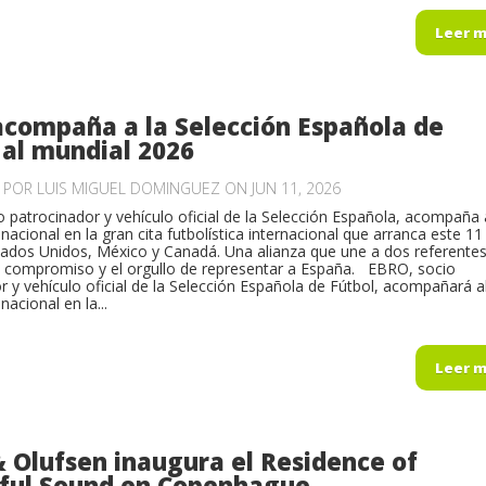
Leer 
compaña a la Selección Española de
 al mundial 2026
O POR
LUIS MIGUEL DOMINGUEZ
ON JUN 11, 2026
 patrocinador y vehículo oficial de la Selección Española, acompaña 
acional en la gran cita futbolística internacional que arranca este 11
tados Unidos, México y Canadá. Una alianza que une a dos referentes
l compromiso y el orgullo de representar a España. EBRO, socio
r y vehículo oficial de la Selección Española de Fútbol, acompañará a
acional en la...
Leer 
 Olufsen inaugura el Residence of
ful Sound en Copenhague