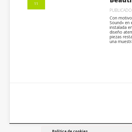
11
PUBLICAD
Con motivo 
Sound» en e
instalada e
diseño atem
piezas rest
una muestra
Política de cookies