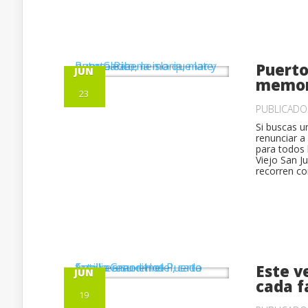
Puerto 
JUN
memori
23
PUBLICAD
Si buscas u
renunciar a
para todos 
Viejo San J
recorren co
Este v
JUN
cada f
19