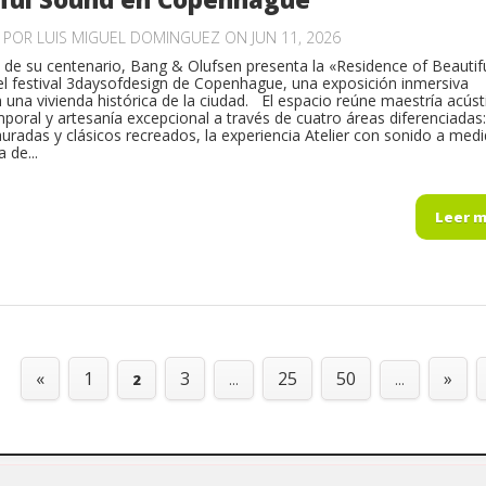
O POR
LUIS MIGUEL DOMINGUEZ
ON JUN 11, 2026
de su centenario, Bang & Olufsen presenta la «Residence of Beautif
l festival 3daysofdesign de Copenhague, una exposición inmersiva
n una vivienda histórica de la ciudad. El espacio reúne maestría acúst
poral y artesanía excepcional a través de cuatro áreas diferenciadas:
auradas y clásicos recreados, la experiencia Atelier con sonido a medi
 de...
Leer 
«
1
3
25
50
»
2
...
...