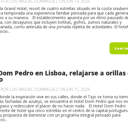
O POR
LUIS MIGUEL DOMINGUEZ
ON JUN 19, 2026
lla Grand Hotel, resort de cuatro estrellas situado en la costa onuben
a temporada una experiencia familiar pensada para que cada genera
ano a su manera. El establecimiento apuesta por un ritmo pausado d
a, con desayunos que incluyen tortitas, gofres, zumos naturales y
variada, como antesala de una jornada repleta de actividades. El hotel
ocio...
Leer 
Dom Pedro en Lisboa, relajarse a orillas 
o
O POR
LUIS MIGUEL DOMINGUEZ
ON JUN 15, 2026
donde la inspiración vive en sus calles, donde el Tajo se toma su tie
 las fachadas de azulejo, se encuentra el Hotel Dom Pedro que nos inv
 paso y redescubrir el placer de no hacer nada. El Hotel Dom Pedro
rente de hotel spa cinco estrellas en el centro de la capital portugues
u propuesta de bienestar con un programa integral pensado para
io...