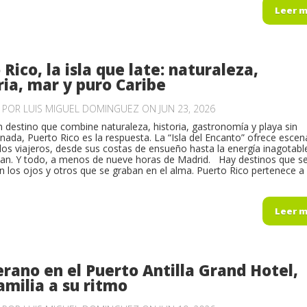
Leer 
Rico, la isla que late: naturaleza,
a, mar y puro Caribe
O POR
LUIS MIGUEL DOMINGUEZ
ON JUN 23, 2026
n destino que combine naturaleza, historia, gastronomía y playa sin
 nada, Puerto Rico es la respuesta. La “Isla del Encanto” ofrece escen
los viajeros, desde sus costas de ensueño hasta la energía inagotabl
uan. Y todo, a menos de nueve horas de Madrid. Hay destinos que s
n los ojos y otros que se graban en el alma. Puerto Rico pertenece a l
Leer 
erano en el Puerto Antilla Grand Hotel,
amilia a su ritmo