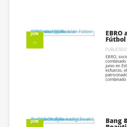
EBRO a
JUN
Fútbol
11
PUBLICAD
EBRO, socio
combinado n
junio en Es
esfuerzo, e
patrocinado
combinado n
Bang &
JUN
Beauti