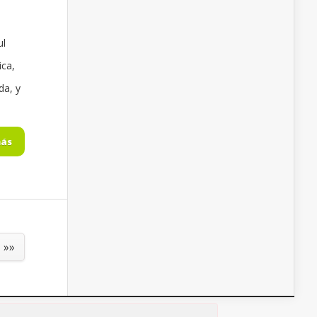
ul
ica,
da, y
más
»»