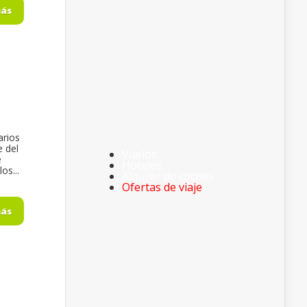
más
arios
e del
Vuelos
e
Hoteles
os...
Alquiler de coches
Ofertas de viaje
más