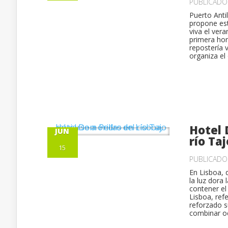
PUBLICAD
Puerto Anti
propone est
viva el ver
primera hor
repostería 
organiza el 
Hotel 
JUN
río Taj
15
PUBLICAD
En Lisboa, 
la luz dora
contener el
Lisboa, refe
reforzado s
combinar oc