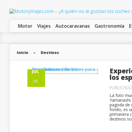
Motor
Viajes
Autocaravanas
Gastronomía
E
Inicio
»
Destinos
Experi
JUL
los es
08
PUBLICAD
La foto mue
Yamanashi. 
pagoda de c
fondo, es u
primavera co
destinos so