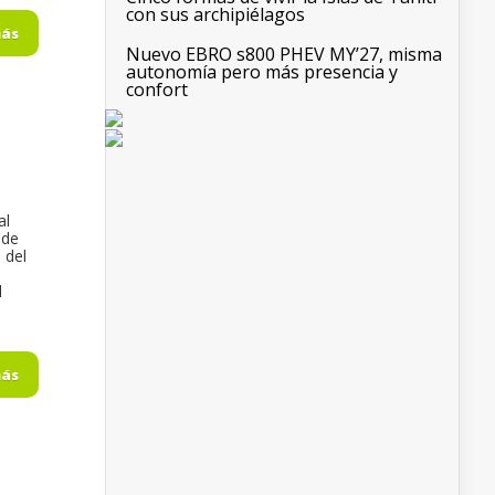
con sus archipiélagos
más
Nuevo EBRO s800 PHEV MY’27, misma
autonomía pero más presencia y
confort
al
 de
 del
l
más