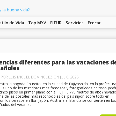
stilo de Vida
Top MYV
FITUR
Servicios
Ecocar
encias diferentes para las vacaciones d
pañoles
O POR
LUIS MIGUEL DOMINGUEZ
ON JUL 8, 2026
stra la pagoda Chureito, en la ciudad de Fujiyoshida, en la prefectur
Es uno de los miradores más famosos y fotografiados de todo Japó
inco pisos en primer plano con el Fuji (3.776 metros de alto) nevado
na de las postales más reconocibles del país nipón sobre todo en
n los cerezos en flor. Japón, Australia e Islandia se convierten en los
ñados del verano...