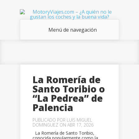
Menú de navegación
La Romería de
Santo Toribio o
“La Pedrea” de
Palencia
PUBLICADO POR
LUIS MIGUEL
DOMINGUEZ
ON ABR 17, 2026
La Romería de Santo Toribio,
conocida popularmente como la