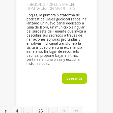
PUBLICADO POR
LUIS MIGUEL
DOMINGUEZ
ON MAR 9, 2026
Loquis, la primera plataforma de
podcast de viajes geolocalizados, ha
lanzado un nuevo canal dedicado a
Guía de Isora, un municipio singular
del suroeste de Tenerife que invita a
descubrir sus secretos a través de
narraciones sonoras profundas y
emotivas. El canal transforma la
visita al pueblo en una experiencia
inmersiva. En lugar de recorrerlo
deprisa, propone bajar el ritmo,
sentarse en una plaza y escuchar
historias que...
Leer más
4
25
»
»»
3
...
...