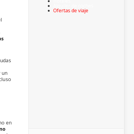
Hoteles
Alquiler de coches
Ofertas de viaje
l
a
os
yudas
r
un
cluso
mo en
no