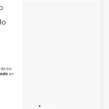
o
lo
 de los
ishi
en
Vuelos