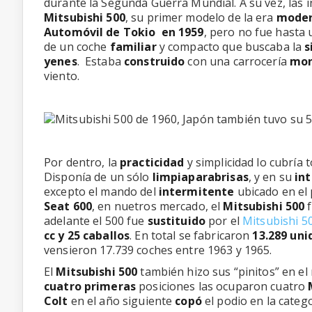
durante la Segunda Guerra Mundial. A su vez, las in
Mitsubishi 500
, su primer modelo de la era
moder
Automóvil de Tokio en 1959
, pero no fue hast
de un coche
familiar
y compacto que buscaba la
s
yenes
. Estaba
construido
con una carrocería
mon
viento.
Por dentro, la
practicidad
y simplicidad lo cubría
Disponía de un sólo
limpiaparabrisas
, y en su
int
excepto el mando del
intermitente
ubicado en el 
Seat 600
, en nuetros mercado, el
Mitsubishi 500
f
adelante el 500 fue
sustituido
por el
Mitsubishi 5
cc y 25 caballos
. En total se fabricaron
13.289 uni
vensieron 17.739 coches entre 1963 y 1965.
El
Mitsubishi 500
también hizo sus “pinitos” en e
cuatro primeras
posiciones las ocuparon cuatro
Colt
en el año siguiente
copó
el podio en la categ