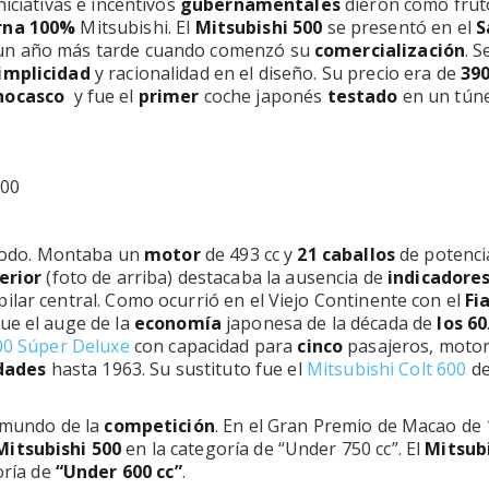
iciativas e incentivos
gubernamentales
dieron como frut
na 100%
Mitsubishi. El
Mitsubishi 500
se presentó en el
S
a un año más tarde cuando comenzó su
comercialización
. S
implicidad
y racionalidad en el diseño. Su precio era de
390
ocasco
y fue el
primer
coche japonés
testado
en un túne
 todo. Montaba un
motor
de 493 cc y
21 caballos
de potenci
erior
(foto de arriba) destacaba la ausencia de
indicadore
pilar central. Como ocurrió en el Viejo Continente con el
Fi
ue el auge de la
economía
japonesa de la década de
los 60
00 Súper Deluxe
con capacidad para
cinco
pasajeros, moto
dades
hasta 1963. Su sustituto fue el
Mitsubishi Colt 600
de
l mundo de la
competición
. En el Gran Premio de Macao de 
Mitsubishi 500
en la categoría de “Under 750 cc”. El
Mitsub
oría de
“Under 600 cc”
.