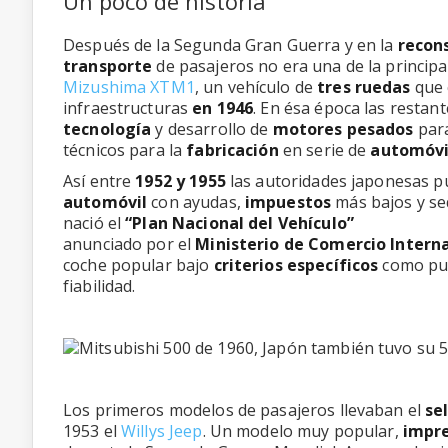
Un poco de historia
Después de la Segunda Gran Guerra y en la
recon
transporte
de pasajeros no era una de la princip
Mizushima XTM1
, un vehículo de
tres ruedas
que 
infraestructuras
en 1946
. En ésa época las restan
tecnología
y desarrollo de
motores pesados
para
técnicos para la
fabricación
en serie de
automóvi
Así entre
1952 y 1955
las autoridades japonesas 
automóvil
con ayudas,
impuestos
más bajos y se
nació el
“Plan Nacional del Vehículo”
anunciado por el
Ministerio de Comercio Interna
coche popular bajo
criterios específicos
como pud
fiabilidad.
Los primeros modelos de pasajeros llevaban el
se
1953 el
Willys Jeep
. Un modelo muy popular,
impre