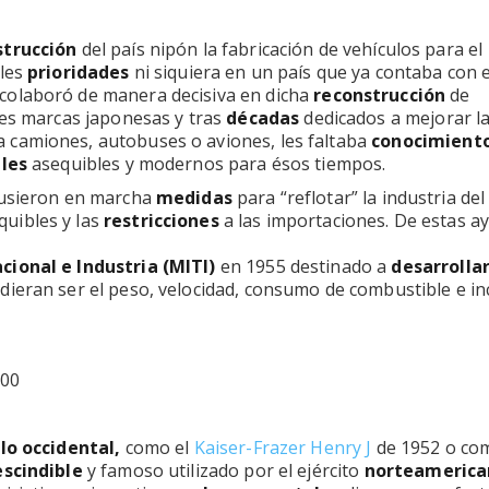
strucción
del país nipón la fabricación de vehículos para el
ales
prioridades
ni siquiera en un país que ya contaba con e
colaboró de manera decisiva en dicha
reconstrucción
de
tes marcas japonesas y tras
décadas
dedicados a mejorar l
 camiones, autobuses o aviones, les faltaba
conocimient
les
asequibles y modernos para ésos tiempos.
pusieron en marcha
medidas
para “reflotar” la industria del
quibles y las
restricciones
a las importaciones. De estas a
cional e Industria (MITI)
en 1955 destinado a
desarrolla
ieran ser el peso, velocidad, consumo de combustible e in
llo occidental,
como el
Kaiser-Frazer Henry J
de 1952 o co
scindible
y famoso utilizado por el ejército
norteamerica