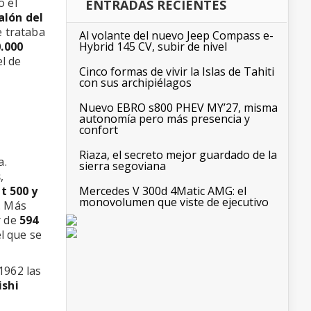
o el
ENTRADAS RECIENTES
alón del
e trataba
Al volante del nuevo Jeep Compass e-
.000
Hybrid 145 CV, subir de nivel
l de
Cinco formas de vivir la Islas de Tahiti
con sus archipiélagos
Nuevo EBRO s800 PHEV MY’27, misma
autonomía pero más presencia y
confort
Riaza, el secreto mejor guardado de la
a.
sierra segoviana
s
,
at 500 y
Mercedes V 300d 4Matic AMG: el
monovolumen que viste de ejecutivo
. Más
r de
594
l que se
1962 las
ishi