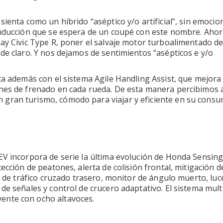
ienta como un híbrido “aséptico y/o artificial”, sin emocio
onducción que se espera de un coupé con este nombre. Ahor
hay Civic Type R, poner el salvaje motor turboalimentado d
de claro. Y nos dejamos de sentimientos “asépticos e y/o
ta además con el sistema Agile Handling Assist, que mejora 
ones de frenado en cada rueda. De esta manera percibimos 
gran turismo, cómodo para viajar y eficiente en su consu
EV incorpora de serie la última evolución de Honda Sensing
ección de peatones, alerta de colisión frontal, mitigación d
a de tráfico cruzado trasero, monitor de ángulo muerto, luc
de señales y control de crucero adaptativo. El sistema mul
ente con ocho altavoces.