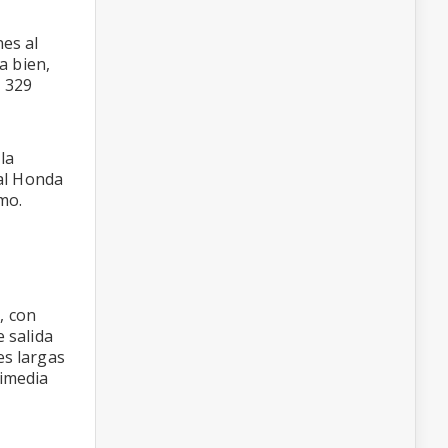
nes al
a bien,
e 329
la
al Honda
mo.
, con
e salida
es largas
timedia