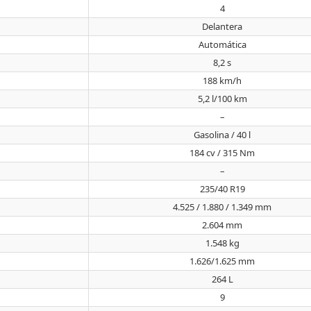
4
Delantera
Automática
8,2 s
188 km/h
5,2 l/100 km
–
Gasolina / 40 l
184 cv / 315 Nm
–
235/40 R19
4.525 / 1.880 / 1.349 mm
2.604 mm
1.548 kg
1.626/1.625 mm
264 L
9