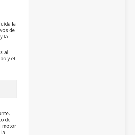
uida la
ivos de
y la
s al
do y el
ante,
to de
el motor
 la