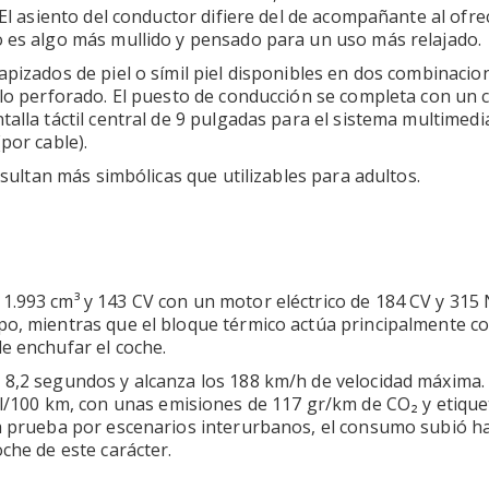
 El asiento del conductor difiere del de acompañante al ofre
o es algo más mullido y pensado para un uso más relajado.
apizados de piel o símil piel disponibles en dos combinacio
allo perforado. El puesto de conducción se completa con un 
alla táctil central de 9 pulgadas para el sistema multimedi
por cable).
esultan más simbólicas que utilizables para adultos.
1.993 cm³ y 143 CV con un motor eléctrico de 184 CV y 315
mpo, mientras que el bloque térmico actúa principalmente 
e enchufar el coche.
 8,2 segundos y alcanza los 188 km/h de velocidad máxima. 
100 km, con unas emisiones de 117 gr/km de CO₂ y etique
la prueba por escenarios interurbanos, el consumo subió h
che de este carácter.