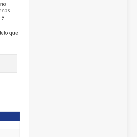
ino
penas
 y
delo que