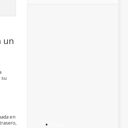
n un
a
e su
omada en
trasero,
Vuelos