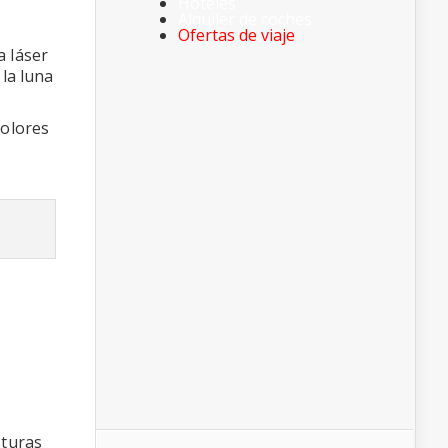
Hoteles
Alquiler de coches
Ofertas de viaje
a láser
la luna
colores
sturas