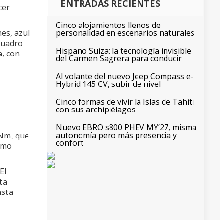
ENTRADAS RECIENTES
cer
Cinco alojamientos llenos de
nes, azul
personalidad en escenarios naturales
cuadro
Hispano Suiza: la tecnología invisible
a, con
del Carmen Sagrera para conducir
Al volante del nuevo Jeep Compass e-
Hybrid 145 CV, subir de nivel
Cinco formas de vivir la Islas de Tahiti
con sus archipiélagos
Nuevo EBRO s800 PHEV MY’27, misma
autonomía pero más presencia y
 Nm, que
confort
como
El
ta
asta