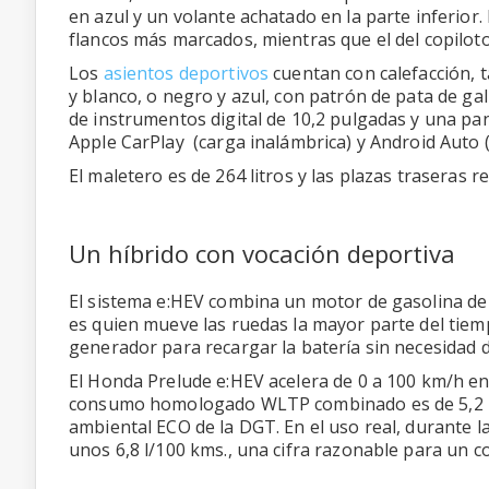
en azul y un volante achatado en la parte inferior.
flancos más marcados, mientras que el del copilot
Los
asientos deportivos
cuentan con calefacción, t
y blanco, o negro y azul, con patrón de pata de g
de instrumentos digital de 10,2 pulgadas y una pant
Apple CarPlay (carga inalámbrica) y Android Auto (
El maletero es de 264 litros y las plazas traseras r
Un híbrido con vocación deportiva
El sistema e:HEV combina un motor de gasolina de 
es quien mueve las ruedas la mayor parte del tie
generador para recargar la batería sin necesidad d
El Honda Prelude e:HEV acelera de 0 a 100 km/h en
consumo homologado WLTP combinado es de 5,2 l/
ambiental ECO de la DGT. En el uso real, durante 
unos 6,8 l/100 kms., una cifra razonable para un co