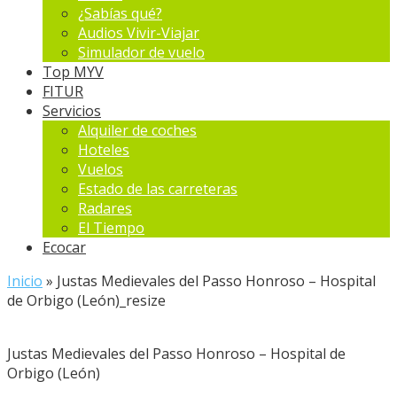
¿Sabías qué?
Audios Vivir-Viajar
Simulador de vuelo
Top MYV
FITUR
Servicios
Alquiler de coches
Hoteles
Vuelos
Estado de las carreteras
Radares
El Tiempo
Ecocar
Inicio
»
Justas Medievales del Passo Honroso – Hospital
de Orbigo (León)_resize
Justas Medievales del Passo Honroso – Hospital de
Orbigo (León)