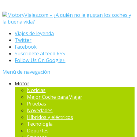
Viajes de leyenda
Twitter
Facebook
Suscríbete al feed RSS
Follow Us On Google+
Menú de navegación
Motor
Noticias
Mejor Coche para Viajar
Pruebas
Novedades
Hí­bridos y eléctricos
Tecnología
Deportes