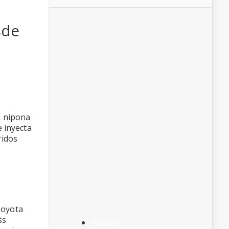
sde
d
a nipona
e inyecta
ridos
Toyota
ss
Vuelos