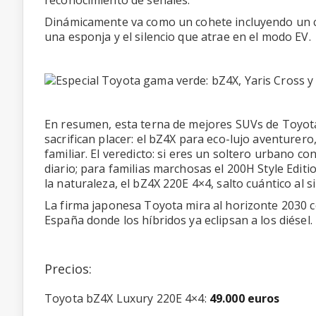
reconocimiento de señales.
Dinámicamente va como un cohete incluyendo un 
una esponja y el silencio que atrae en el modo EV.
En resumen, esta terna de mejores SUVs de Toyota
sacrifican placer: el bZ4X para eco-lujo aventurero
familiar. El veredicto: si eres un soltero urbano c
diario; para familias marchosas el 200H Style Edi
la naturaleza, el bZ4X 220E 4×4, salto cuántico al s
La firma japonesa Toyota mira al horizonte 2030 co
España donde los híbridos ya eclipsan a los diésel.
Precios:
Toyota bZ4X Luxury 220E 4×4:
49.000 euros