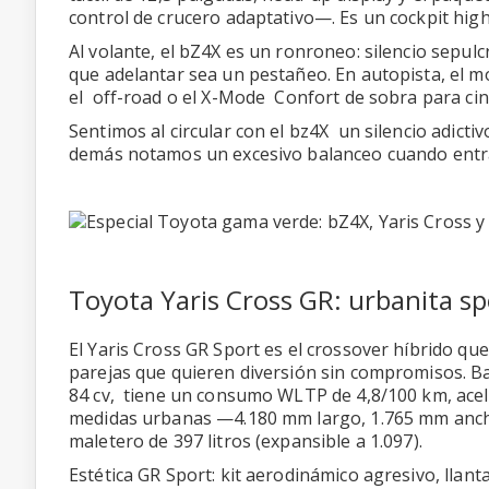
control de crucero adaptativo—. Es un cockpit high
Al volante, el bZ4X es un ronroneo: silencio sepul
que adelantar sea un pestañeo. En autopista, el 
el off-road o el X-Mode Confort de sobra para ci
Sentimos al circular con el bz4X un silencio adicti
demás notamos un excesivo balanceo cuando entra
Toyota Yaris Cross GR: urbanita sp
El Yaris Cross GR Sport es el crossover híbrido qu
parejas que quieren diversión sin compromisos. Baj
84 cv, tiene un consumo WLTP de 4,8/100 km, ace
medidas urbanas —4.180 mm largo, 1.765 mm ancho
maletero de 397 litros (expansible a 1.097).
Estética GR Sport: kit aerodinámico agresivo, llant