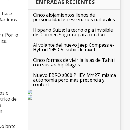
ENTRADAS RECIENTES
.
, hace
Cinco alojamientos llenos de
personalidad en escenarios naturales
añadimos
Hispano Suiza: la tecnología invisible
del Carmen Sagrera para conducir
). Por lo
ica.
Al volante del nuevo Jeep Compass e-
Hybrid 145 CV, subir de nivel
Cinco formas de vivir la Islas de Tahiti
con sus archipiélagos
Nuevo EBRO s800 PHEV MY’27, misma
autonomía pero más presencia y
confort
os o
trico de
s
n
 volante