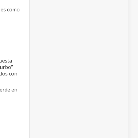
hes como
o
questa
turbo”
idos con
verde en