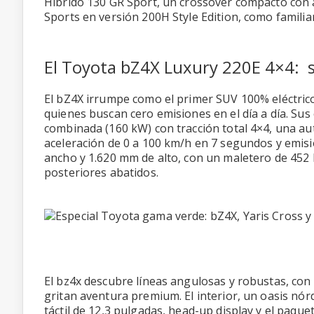
Híbrido 130 GR Sport, un crossover compacto con a
Sports en versión 200H Style Edition, como familiar
El Toyota bZ4X Luxury 220E 4×4: s
El bZ4X irrumpe como el primer SUV 100% eléctrico
quienes buscan cero emisiones en el día a día. Sus
combinada (160 kW) con tracción total 4×4, una a
aceleración de 0 a 100 km/h en 7 segundos y emis
ancho y 1.620 mm de alto, con un maletero de 452 
posteriores abatidos.
El bz4x descubre líneas angulosas y robustas, con 
gritan aventura premium. El interior, un oasis nórdi
táctil de 12,3 pulgadas, head-up display y el paq