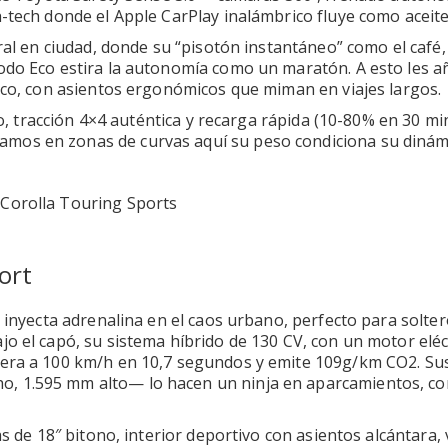
-tech donde el Apple CarPlay inalámbrico fluye como aceite
cral en ciudad, donde su “pisotón instantáneo” como el café
modo Eco estira la autonomía como un maratón. A esto les 
nco, con asientos ergonómicos que miman en viajes largos.
vo, tracción 4×4 auténtica y recarga rápida (10-80% en 30 min
mos en zonas de curvas aquí su peso condiciona su dinám
ort
e inyecta adrenalina en el caos urbano, perfecto para solter
o el capó, su sistema híbrido de 130 CV, con un motor eléc
lera a 100 km/h en 10,7 segundos y emite 109g/km CO2. Su
, 1.595 mm alto— lo hacen un ninja en aparcamientos, co
as de 18″ bitono, interior deportivo con asientos alcántara,