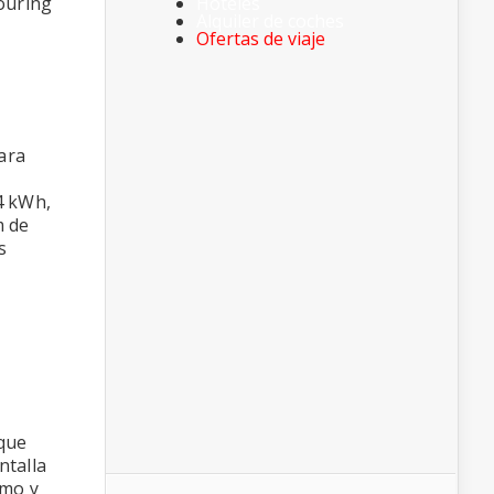
ouring
Hoteles
Alquiler de coches
Ofertas de viaje
ara
4 kWh,
m de
s
 que
ntalla
omo y