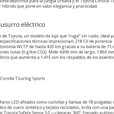
lma deportiva para la jungla urbana y el Toyota Corolla T
 híbrido que pone en valor elegancia y practicidad.
usurro eléctrico
 de Toyota, un modelo de lujo que “ruge” sin ruido, ideal p
 especificaciones técnicas impresionan: 218 CV de potencia
utonomía WLTP de hasta 420 km gracias a su batería de 71,
iones nulas (0 g/km CO2). Mide 4.690 mm de largo, 1.860 m
litros que aumenta a 1.415 con los respaldos de los asiento
faros LED afilados como cuchillas y llantas de 18 pulgadas
co de cuero sintético y tejidos reciclados, brilla con una pa
uete Toyota Safety Sense 3.0 —cámaras 360º, frenado autón