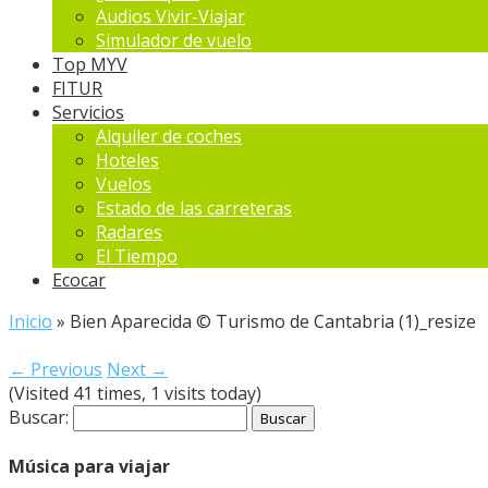
Audios Vivir-Viajar
Simulador de vuelo
Top MYV
FITUR
Servicios
Alquiler de coches
Hoteles
Vuelos
Estado de las carreteras
Radares
El Tiempo
Ecocar
Inicio
»
Bien Aparecida © Turismo de Cantabria (1)_resize
← Previous
Next →
(Visited 41 times, 1 visits today)
Buscar:
Música para viajar