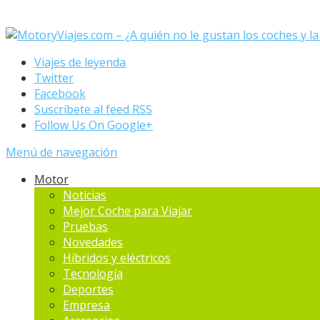
Viajes de leyenda
Twitter
Facebook
Suscríbete al feed RSS
Follow Us On Google+
Menú de navegación
Motor
Noticias
Mejor Coche para Viajar
Pruebas
Novedades
Hí­bridos y eléctricos
Tecnología
Deportes
Empresa