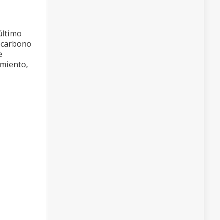
último
e carbono
e
imiento,