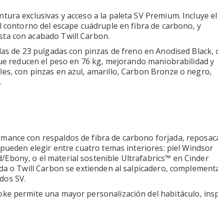
tura exclusivas y acceso a la paleta SV Premium. Incluye e
l contorno del escape cuádruple en fibra de carbono, y
sta con acabado Twill Carbon.
das de 23 pulgadas con pinzas de freno en Anodised Black, 
 que reducen el peso en 76 kg, mejorando maniobrabilidad y
es, con pinzas en azul, amarillo, Carbon Bronze o negro,
.
mance con respaldos de fibra de carbono forjada, reposa
 pueden elegir entre cuatro temas interiores: piel Windsor
Ebony, o el material sostenible Ultrafabrics™ en Cinder
ada o Twill Carbon se extienden al salpicadero, complemen
dos SV.
oke permite una mayor personalización del habitáculo, ins