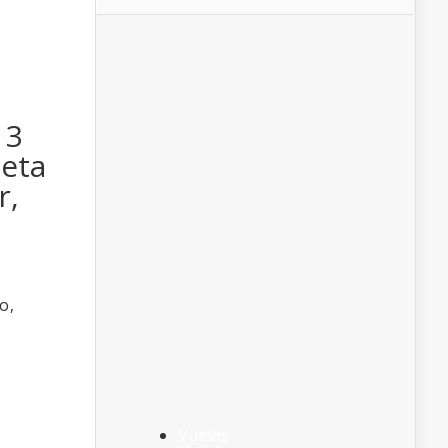
13
leta
r,
o,
Vuelos