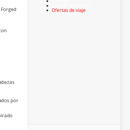
Hoteles
Alquiler de coches
l Forged
Ofertas de viaje
con
cabezas
tados por
pirado