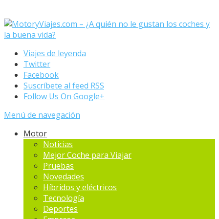
Viajes de leyenda
Twitter
Facebook
Suscríbete al feed RSS
Follow Us On Google+
Menú de navegación
Motor
Noticias
Mejor Coche para Viajar
Pruebas
Novedades
Hí­bridos y eléctricos
Tecnología
Deportes