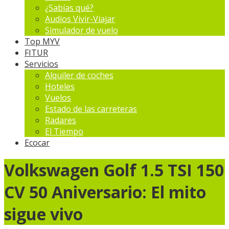
¿Sabías qué?
Audios Vivir-Viajar
Simulador de vuelo
Top MYV
FITUR
Servicios
Alquiler de coches
Hoteles
Vuelos
Estado de las carreteras
Radares
El Tiempo
Ecocar
Volkswagen Golf 1.5 TSI 150
CV 50 Aniversario: El mito
sigue vivo