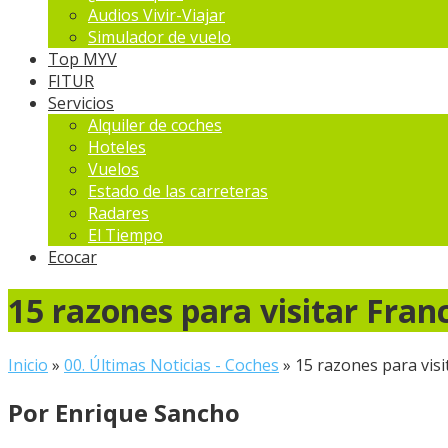
Audios Vivir-Viajar
Simulador de vuelo
Top MYV
FITUR
Servicios
Alquiler de coches
Hoteles
Vuelos
Estado de las carreteras
Radares
El Tiempo
Ecocar
15 razones para visitar Fran
Inicio
»
00. Últimas Noticias - Coches
»
15 razones para vis
Por Enrique Sancho