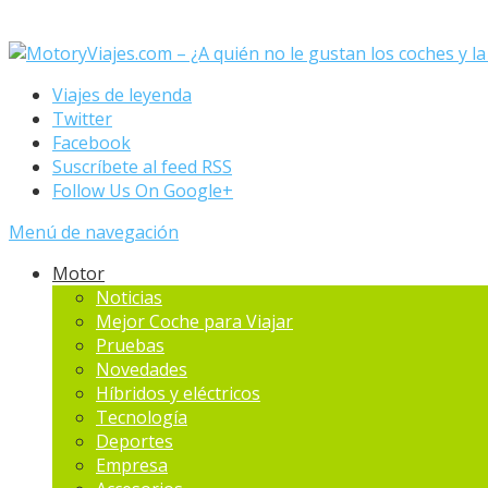
Viajes de leyenda
Twitter
Facebook
Suscríbete al feed RSS
Follow Us On Google+
Menú de navegación
Motor
Noticias
Mejor Coche para Viajar
Pruebas
Novedades
Hí­bridos y eléctricos
Tecnología
Deportes
Empresa