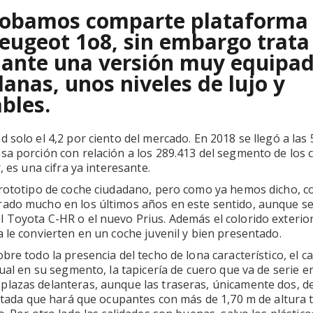
probamos comparte plataforma
Peugeot 1o8, sin embargo trata
iante una versión muy equipad
anas, unos niveles de lujo y
bles.
 solo el 4,2 por ciento del mercado. En 2018 se llegó a las 
sa porción con relación a los 289.413 del segmento de los 
, es una cifra ya interesante.
prototipo de coche ciudadano, pero como ya hemos dicho, c
rado mucho en los últimos años en este sentido, aunque s
 Toyota C-HR o el nuevo Prius. Además el colorido exterior
 le convierten en un coche juvenil y bien presentado.
bre todo la presencia del techo de lona característico, el 
ual en su segmento, la tapicería de cuero que va de serie e
lazas delanteras, aunque las traseras, únicamente dos, de
imitada que hará que ocupantes con más de 1,70 m de altura