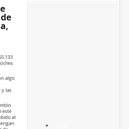
 e
 de
a,
55.133
coches
on algo
e
 y las
cambio
n este
bido al
 tengan
Vuelos