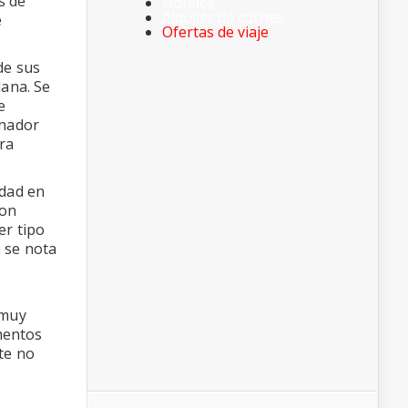
s de
Hoteles
Alquiler de coches
e
Ofertas de viaje
de sus
dana. Se
e
enador
ra
idad en
con
er tipo
 se nota
 muy
mentos
nte no