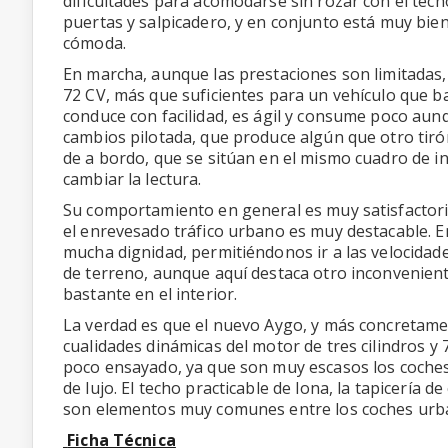
dificultades para acomodarse sin rozar con el techo
puertas y salpicadero, y en conjunto está muy bie
cómoda.
En marcha, aunque las prestaciones son limitadas,
72 CV, más que suficientes para un vehículo que b
conduce con facilidad, es ágil y consume poco aunq
cambios pilotada, que produce algún que otro tiró
de a bordo, que se sitúan en el mismo cuadro de i
cambiar la lectura.
Su comportamiento en general es muy satisfactori
el enrevesado tráfico urbano es muy destacable. E
mucha dignidad, permitiéndonos ir a las velocidad
de terreno, aunque aquí destaca otro inconvenien
bastante en el interior.
La verdad es que el nuevo Aygo, y más concretam
cualidades dinámicas del motor de tres cilindros 
poco ensayado, ya que son muy escasos los coche
de lujo. El techo practicable de lona, la tapicería 
son elementos muy comunes entre los coches urban
Ficha Técnica