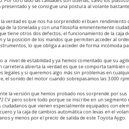
. Por otro lado las calidades son buenas, salvo los plástico
n presentado y se consigue una postura al volante bastant
 la verdad es que nos ha sorprendido el buen rendimiento 
aja de la tonelada y con una filosofía eminentemente ciuda
ue tiene otros dos defectos, el funcionamiento de la caja d
n y la posición de los mandos que permiten acceder al ord
nstrumentos, lo que obliga a acceder de forma incómoda pa
o a nivel de estabilidad y ya hemos comentado que su agil
n carretera abierta la verdad es que se comporta también 
es legales y si queremos algo más sin problemas en cualqui
te, el sonido del motor cuando sobrepasamos las 3.000 rpm
ente la versión que hemos probado nos sorprende por sus
y 72 CV pero sobre todo porque se inscribe en un segmento
s ciudadanos que vienen especialmente equipados con ele
de cuero y la caja de cambios automática con levas en el vola
os y menos por el precio de salida de este Toyota Aygo.