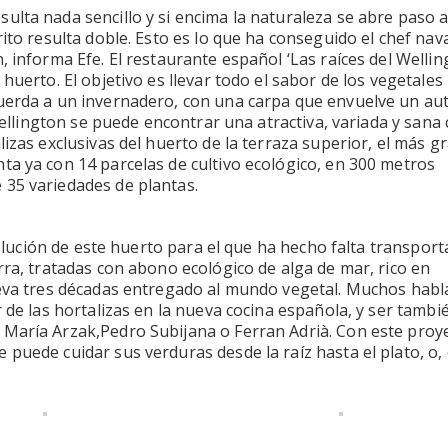
ulta nada sencillo y si encima la naturaleza se abre paso 
ito resulta doble. Esto es lo que ha conseguido el chef nav
 informa Efe. El restaurante español ‘Las raíces del Wellin
huerto. El objetivo es llevar todo el sabor de los vegetales 
cuerda a un invernadero, con una carpa que envuelve un au
 Wellington se puede encontrar una atractiva, variada y sana 
izas exclusivas del huerto de la terraza superior, el más g
ta ya con 14 parcelas de cultivo ecológico, en 300 metros
 35 variedades de plantas.
evolución de este huerto para el que ha hecho falta transport
rra, tratadas con abono ecológico de alga de mar, rico en
leva tres décadas entregado al mundo vegetal. Muchos habl
 de las hortalizas en la nueva cocina española, y ser tambi
 María Arzak,Pedro Subijana o Ferran Adrià. Con este proy
puede cuidar sus verduras desde la raíz hasta el plato, o,