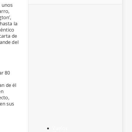
a unos
arro,
gton’,
hasta la
téntico
carta de
rande del
ar 80
an de él
én
ecto,
 en sus
Vuelos