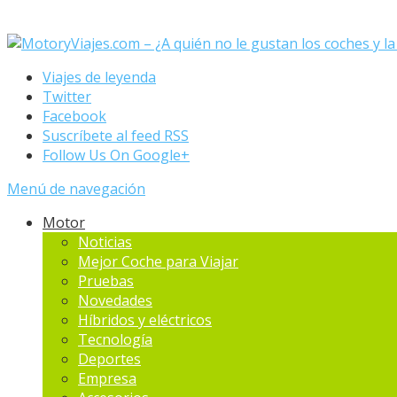
Viajes de leyenda
Twitter
Facebook
Suscríbete al feed RSS
Follow Us On Google+
Menú de navegación
Motor
Noticias
Mejor Coche para Viajar
Pruebas
Novedades
Hí­bridos y eléctricos
Tecnología
Deportes
Empresa