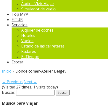
Audios Vivir-Viajar
Simulador de vuelo
Top MYV
FITUR
Servicios
Alquiler de coches
Hoteles
Vuelos
Estado de las carreteras
Radares
El Tiempo
Ecocar
Inicio
»
Dónde comer-Atelier Belge9
← Previous
Next →
(Visited 27 times, 1 visits today)
Buscar:
Música para viajar