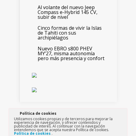
Al volante del nuevo Jeep
Compass e-Hybrid 145 CV,
subir de nivel
Cinco formas de vivir la Islas
de Tahiti con sus
archipiélagos
Nuevo EBRO s800 PHEV
MY’27, misma autonomía
pero más presencia y confort
Política de cookies
Edita: Paso a Paso consultores, S.L.
Utilizamos cookies propias y de terceros para mejorar la
Copyright ©2019 Motor y Viajes All Rights
experiencia de navegación, y ofrecer contenidos y
Reserved
publicidad de interés. Al continuar con la navegación
entendemos que se acepta nuestra Política de cookies.
info@motoryviajes.com
Política de cookies
.