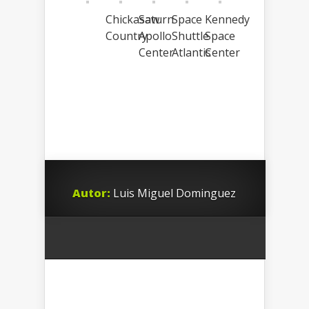
Chickasaw
Saturn
Space
Kennedy
Country
Apollo
Shuttle
Space
Center
Atlantis
Center
Autor:
Luis Miguel Dominguez