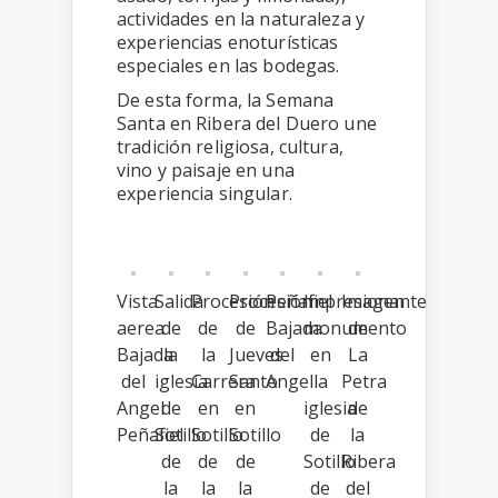
actividades en la naturaleza y
experiencias enoturísticas
especiales en las bodegas.
De esta forma, la Semana
Santa en Ribera del Duero une
tradición religiosa, cultura,
vino y paisaje en una
experiencia singular.
Vista
Salida
Procesión
Procesión
Peñafiel
Impresionante
Imagen
aerea
de
de
de
Bajada
monumento
de
Bajada
la
la
Jueves
del
en
La
del
iglesia
Carrera
Santo
Angel
la
Petra
Angel
de
en
en
iglesia
de
Peñafiel
Sotillo
Sotillo
Sotillo
de
la
de
de
de
Sotillo
Ribera
la
la
la
de
del