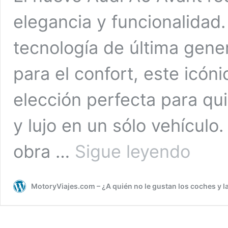
elegancia y funcionalidad.
tecnología de última gene
para el confort, este icó
elección perfecta para qui
y lujo en un sólo vehículo
Nuevo
obra …
Sigue leyendo
Audi
A6
Avant:
MotoryViajes.com – ¿A quién no le gustan los coches y l
versatilida
premium
para
cada