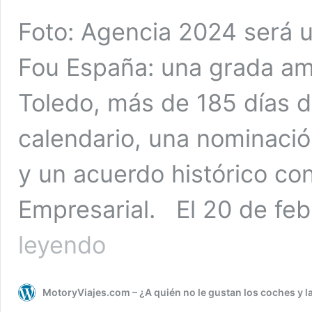
Foto: Agencia 2024 será 
Fou España: una grada am
Toledo, más de 185 días d
calendario, una nominación
y un acuerdo histórico co
Empresarial. El 20 de feb
El
leyendo
Parque
Temático
Puy
MotoryViajes.com – ¿A quién no le gustan los coches y l
Du
Fou