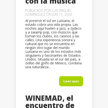
con la música
PUBLICADO POR
LUIS MIGUEL
DOMINGUEZ
ON JUN 11, 2026
Al ponerse el sol en Luisiana, el
estado cobra una vida propia. Las
noches aquí huelen a jazz, a zydeco
y a swamp pop, con músicos que
toman los clubes, los casinos y las
calles. Una experiencia sonora y
cultural que no se encuentra en
ningún otro lugar del mundo.
Luisiana es uno de los estados más
singulares y fascinantes de Estados
Unidos. Situada en el sur del país, a
orillas del golfo de México, combina
una naturaleza...
Leer más
WINEMAD, el
encuentro de