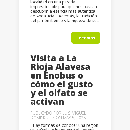
localidad en una parada
imprescindible para quienes buscan
descubrir la esencia más auténtica
de Andalucía. Además, la tradición
del jamón ibérico y la riqueza de su...
Leer más
Visita a La
Rioja Alavesa
en Enobus o
cómo el gusto
y el olfato se
activan
PUBLICADO POR
LUIS MIGUEL
DOMINGUEZ
ON MAY 5, 2026
Hay formas de conocer una región
vitivinícola, y luego está el Enobus.